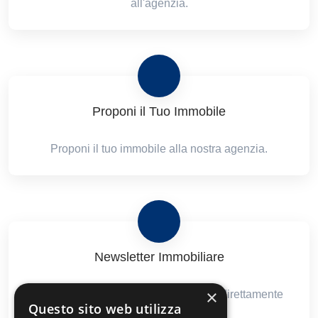
all'agenzia.
Proponi il Tuo Immobile
Proponi il tuo immobile alla nostra agenzia.
Newsletter Immobiliare
×
Ricevi le nostre proposte immobiliari direttamente
Questo sito web utilizza
nella tua email!