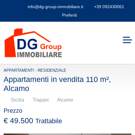
info@dg-group-immobiliare.it
+39 092430061
Preferiti
APPARTAMENTI - RESIDENZIALE
Appartamenti in vendita 110 m²,
Alcamo
Sicilia
Trapani
Alcamo
Prezzo
€ 49.500
Trattabile