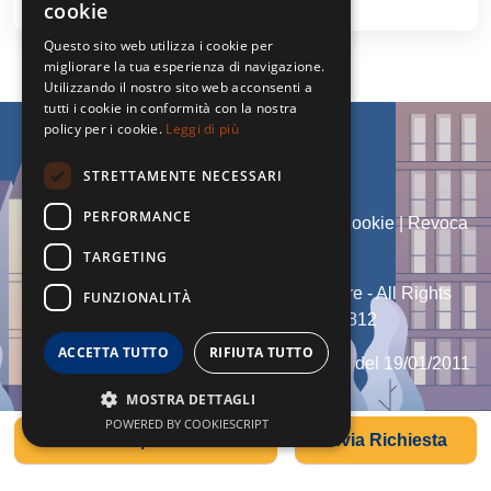
cookie
Questo sito web utilizza i cookie per
migliorare la tua esperienza di navigazione.
Utilizzando il nostro sito web acconsenti a
tutti i cookie in conformità con la nostra
policy per i cookie.
Leggi di più
STRETTAMENTE NECESSARI
PERFORMANCE
Admin
|
Informativa Privacy
|
Informativa Cookie
|
Revoca
Consensi
TARGETING
© Copyright 2026 - Dg Group Immobiliare - All Rights
FUNZIONALITÀ
reserved - Part. IVA 02315610812
ACCETTA TUTTO
RIFIUTA TUTTO
Iscritto al Ruolo Agente Immobiliare n° 460 del 19/01/2011
della CCIAA di Trapani
MOSTRA DETTAGLI
POWERED BY COOKIESCRIPT
Software gestionale immobiliare - GestionaleRe.it
Fai una Proposta Offerta
Invia Richiesta