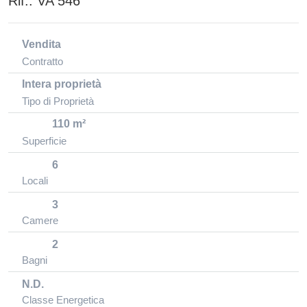
Rif.:
VA 546
Vendita
Contratto
Intera proprietà
Tipo di Proprietà
110 m²
Superficie
6
Locali
3
Camere
2
Bagni
N.D.
Classe Energetica