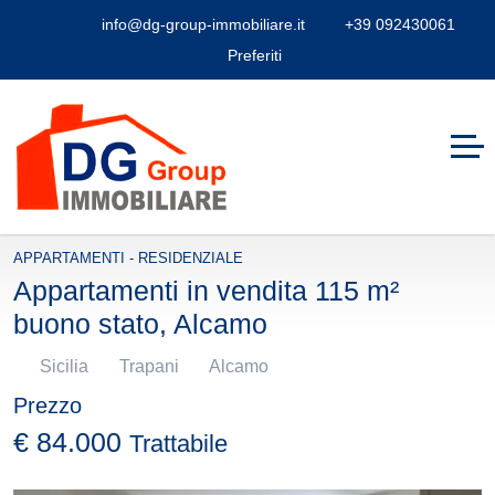
info@dg-group-immobiliare.it
+39 092430061
Preferiti
APPARTAMENTI - RESIDENZIALE
Appartamenti in vendita 115 m²
buono stato, Alcamo
Sicilia
Trapani
Alcamo
Prezzo
€ 84.000
Trattabile