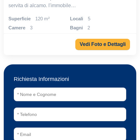
servita di alcamo. l'immobile…
Superficie
120 m²
locali
5
camere
3
bagni
2
Vedi Foto e Dettagli
Richiesta Informazioni