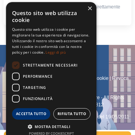
×
Ricevi le nostre proposte immobiliari direttamente
Questo sito web utilizza
nella tua email!
cookie
Questo sito web utilizza i cookie per
migliorare la tua esperienza di navigazione.
Utilizzando il nostro sito web acconsenti a
tutti i cookie in conformità con la nostra
policy per i cookie.
Leggi di più
STRETTAMENTE NECESSARI
PERFORMANCE
Admin
|
Informativa Privacy
|
Informativa Cookie
|
Revoca
Consensi
TARGETING
© Copyright 2026 - Dg Group Immobiliare - All Rights
FUNZIONALITÀ
reserved - Part. IVA 02315610812
ACCETTA TUTTO
RIFIUTA TUTTO
Iscritto al Ruolo Agente Immobiliare n° 460 del 19/01/2011
della CCIAA di Trapani
MOSTRA DETTAGLI
POWERED BY COOKIESCRIPT