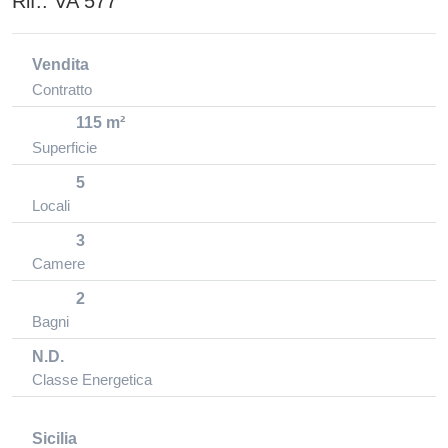
Rif.:
VA 577
Vendita
Contratto
115 m²
Superficie
5
Locali
3
Camere
2
Bagni
N.D.
Classe Energetica
Sicilia