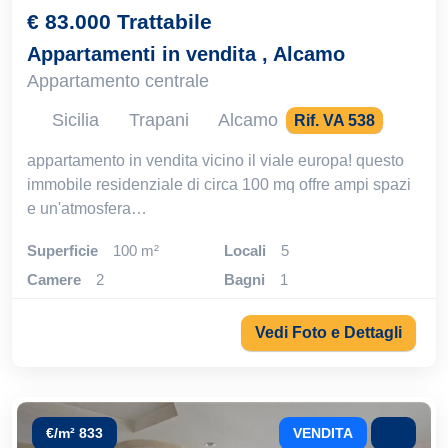
€ 83.000 Trattabile
Appartamenti in vendita , Alcamo
Appartamento centrale
Sicilia
Trapani
Alcamo
Rif. VA 538
appartamento in vendita vicino il viale europa! questo
immobile residenziale di circa 100 mq offre ampi spazi
e un'atmosfera…
Superficie
100 m²
locali
5
camere
2
bagni
1
Vedi Foto e Dettagli
€/m² 833
VENDITA