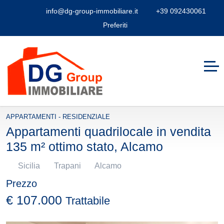
info@dg-group-immobiliare.it
+39 092430061
Preferiti
APPARTAMENTI - RESIDENZIALE
Appartamenti quadrilocale in vendita
135 m² ottimo stato, Alcamo
Sicilia
Trapani
Alcamo
Prezzo
€ 107.000
Trattabile