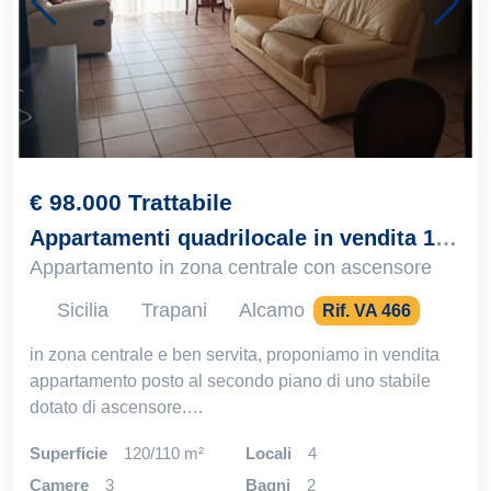
€ 98.000 Trattabile
Appartamenti quadrilocale in vendita 120 m² buono stato, Alcamo
Appartamento in zona centrale con ascensore
Sicilia
Trapani
Alcamo
Rif. VA 466
in zona centrale e ben servita, proponiamo in vendita
appartamento posto al secondo piano di uno stabile
dotato di ascensore.…
Superficie
120/110 m²
locali
4
camere
3
bagni
2