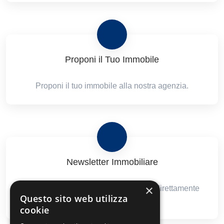
Proponi il Tuo Immobile
Proponi il tuo immobile alla nostra agenzia.
Newsletter Immobiliare
×
Ricevi le nostre proposte immobiliari direttamente
Questo sito web utilizza
nella tua email!
cookie