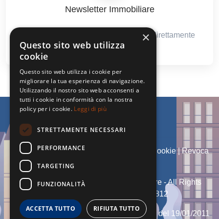
Newsletter Immobiliare
×
Ricevi le nostre proposte immobiliari direttamente
Questo sito web utilizza
nella tua email!
cookie
Questo sito web utilizza i cookie per
migliorare la tua esperienza di navigazione.
Utilizzando il nostro sito web acconsenti a
tutti i cookie in conformità con la nostra
policy per i cookie.
Leggi di più
STRETTAMENTE NECESSARI
PERFORMANCE
Admin
|
Informativa Privacy
|
Informativa Cookie
|
Revoca
Consensi
TARGETING
© Copyright 2026 - Dg Group Immobiliare - All Rights
FUNZIONALITÀ
reserved - Part. IVA 02315610812
ACCETTA TUTTO
RIFIUTA TUTTO
Iscritto al Ruolo Agente Immobiliare n° 460 del 19/01/2011