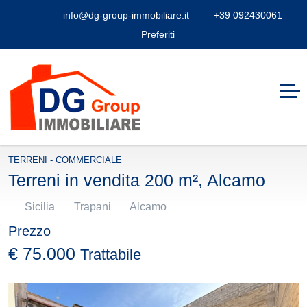
info@dg-group-immobiliare.it
+39 092430061
Preferiti
TERRENI - COMMERCIALE
Terreni in vendita 200 m², Alcamo
Sicilia
Trapani
Alcamo
Prezzo
€ 75.000
Trattabile