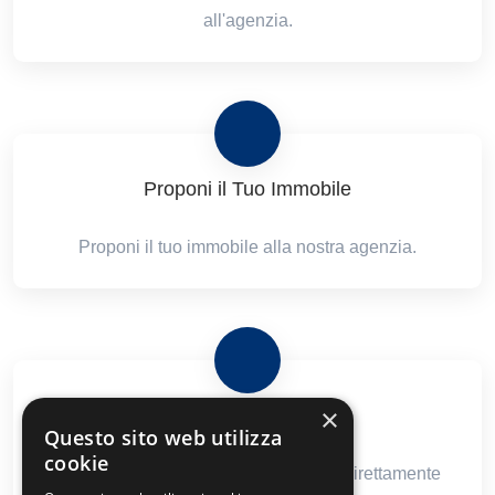
all'agenzia.
Proponi il Tuo Immobile
Proponi il tuo immobile alla nostra agenzia.
×
Newsletter Immobiliare
Questo sito web utilizza
cookie
Ricevi le nostre proposte immobiliari direttamente