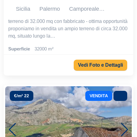
Sicilia
Palermo
Camporeale
Rif. TE 880
terreno di 32.000 mq con fabbricato - ottima opportunità
proponiamo in vendita un ampio terreno di circa 32.000
mq, situato lungo la…
Superficie
32000 m²
Vedi Foto e Dettagli
€/m² 22
VENDITA